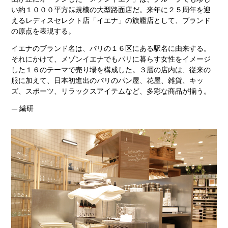
い約１０００平方㍍規模の大型路面店だ。来年に２５周年を迎
えるレディスセレクト店「イエナ」の旗艦店として、ブランド
の原点を表現する。
イエナのブランド名は、パリの１６区にある駅名に由来する。
それにかけて、メゾンイエナでもパリに暮らす女性をイメージ
した１６のテーマで売り場を構成した。３層の店内は、従来の
服に加えて、日本初進出のパリのパン屋、花屋、雑貨、キッ
ズ、スポーツ、リラックスアイテムなど、多彩な商品が揃う。
— 繊研