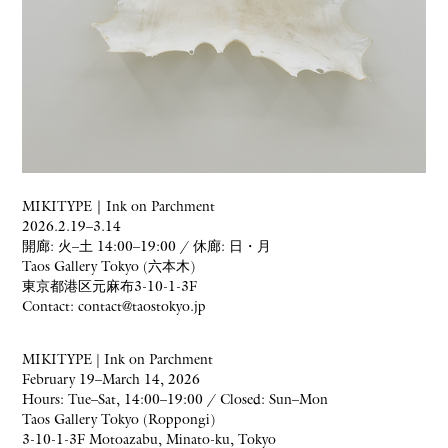
MIKITYPE｜Ink on Parchment
2026.2.19–3.14
開廊: 火–土 14:00–19:00 / 休廊: 日・月
Taos Gallery Tokyo (六本木)
東京都港区元麻布3-10-1-3F
Contact: contact@taostokyo.jp
MIKITYPE | Ink on Parchment
February 19–March 14, 2026
Hours: Tue–Sat, 14:00–19:00 / Closed: Sun–Mon
Taos Gallery Tokyo (Roppongi)
3-10-1-3F Motoazabu, Minato-ku, Tokyo