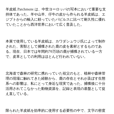
羊皮紙 Parchment は、中世ヨーロッパの写本において重要な支
持体であった。羊や山羊、仔牛の皮から作られる羊皮紙は、エ
ジプトからの輸入に頼っていたパピルスに比べて耐久性に優れ
ていたことから西洋世界において広く普及した。
本展で使用している羊皮紙は、カワダシュウジ氏によって制作
された、害獣として捕獲された鹿の皮を素材とするものであ
る。現在、日本では年間約70万頭の鹿が捕獲されている一方
で、皮革としての利用はほとんど行われていない。
北海道で森林の研究に携わっていた祖父のもと、植林や森林管
理の現場に触れてきた経験から、鹿の存在とそれが及ぼす生態
系への影響は、私にとって身近な現実であった。捕獲後に十分
活用されてこなかった動物資源を、記録と表現の基盤として捉
え直している。
限られた羊皮紙を効率的に使用する必要性の中で、文字の密度